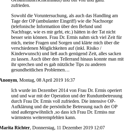
zufrieden.
Sowohl die Voruntersuchung, als auch das Handling am
Tage der OP (ambulanter Eingriff) wie die Nachsorge
(telefonische Informatiion über den Befund und
Nachfrage, wie es mir geht, etc.) hätten in der Tat nicht
besser sein können. Frau Dr. Ermis nahm sich viel Zeit für
mich, meine Fragen und Sorgen und klärte mich über die
verschiedenen Möglichkeiten auf (inkl. Risiko /
Kinderwunsch) und ließ auch genügend Zeit, alles sacken
zu lassen. Auch über den Tellerrand hinaus konnte man mit
ihr sprechen und es gab nützliche Tips zu anderen
gesundheitlichen Problemen…
Anonym
,
Montag, 08 April 2019 16:37
Ich wurde im Dezember 2014 von Frau Dr. Ermis operiert
und und war mit der Operation und der Rundumbetreuung
durch Frau Dr. Ermis voll zufrieden. Die intensive OP-
Aufklärung und die persönliche Betreuung nach der OP
sind außergewöhnlich ,so dass ich Frau Dr. Ermiss nur
wärmstens weiterempfehlen kann.
Marita Richter
,
Donnerstag, 11 Dezember 2019 12:07