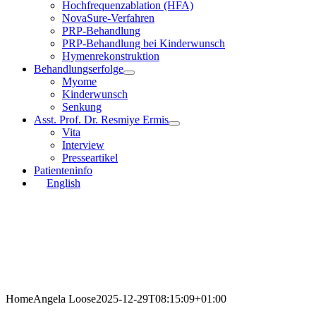
Hochfrequenzablation (HFA)
NovaSure-Verfahren
PRP-Behandlung
PRP-Behandlung bei Kinderwunsch
Hymenrekonstruktion
Behandlungserfolge
Myome
Kinderwunsch
Senkung
Asst. Prof. Dr. Resmiye Ermis
Vita
Interview
Presseartikel
Patienteninfo
English
Home
Angela Loose
2025-12-29T08:15:09+01:00