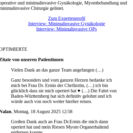
operative und minimalinvasive Gynäkologie, Myombehandlung und
minimalinvasive Chirurgie gelistet.
Zum Expertenprofil
Interview: Minimalinvasive Gynäkologie
Interview: Minimalinvasive OPs
OPTIMIERTE
Zitate von unseren Patientinnen
Vielen Dank an das ganze Team angefangen (…)
Ganz besonders und vom ganzen Herzen bedanke ich
mich bei Frau Dr. Ermis der Chefärztin, (…) ich bin
glücklich dass sie mich operiert hat ♥️ (…) Die Fahrt von
Baden-Württemberg hat sich definitiv gelohnt und ich
würde auch von noch weiter hierher reisen.
Nalan
,
Montag, 18 August 2025 12:58
Großen Dank auch an Frau Dr.Ermis die mich dann
operiert hat und mein Riesen Myom Organerhaltend
entfernen konnte.