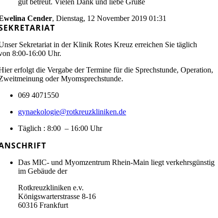
gut betreut. Vielen Dank und liebe Grüße
Ewelina Cender
,
Dienstag, 12 November 2019 01:31
SEKRETARIAT
Unser Sekretariat in der Klinik Rotes Kreuz erreichen Sie täglich
von 8:00-16:00 Uhr.
Hier erfolgt die Vergabe der Termine für die Sprechstunde, Operation,
Zweitmeinung oder Myomsprechstunde
.
069 4071550
gynaekologie@rotkreuzkliniken.de
Täglich : 8:00 – 16:00 Uhr
ANSCHRIFT
Das MIC- und Myomzentrum Rhein-Main liegt verkehrsgünstig
im Gebäude der
Rotkreuzkliniken e.v.
Königswarterstrasse 8-16
60316 Frankfurt