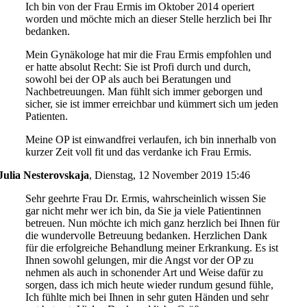
Ich bin von der Frau Ermis im Oktober 2014 operiert
worden und möchte mich an dieser Stelle herzlich bei Ihr
bedanken.
Mein Gynäkologe hat mir die Frau Ermis empfohlen und
er hatte absolut Recht: Sie ist Profi durch und durch,
sowohl bei der OP als auch bei Beratungen und
Nachbetreuungen. Man fühlt sich immer geborgen und
sicher, sie ist immer erreichbar und kümmert sich um jeden
Patienten.
Meine OP ist einwandfrei verlaufen, ich bin innerhalb von
kurzer Zeit voll fit und das verdanke ich Frau Ermis.
Julia Nesterovskaja
,
Dienstag, 12 November 2019 15:46
Sehr geehrte Frau Dr. Ermis, wahrscheinlich wissen Sie
gar nicht mehr wer ich bin, da Sie ja viele Patientinnen
betreuen. Nun möchte ich mich ganz herzlich bei Ihnen für
die wundervolle Betreuung bedanken. Herzlichen Dank
für die erfolgreiche Behandlung meiner Erkrankung. Es ist
Ihnen sowohl gelungen, mir die Angst vor der OP zu
nehmen als auch in schonender Art und Weise dafür zu
sorgen, dass ich mich heute wieder rundum gesund fühle,
Ich fühlte mich bei Ihnen in sehr guten Händen und sehr