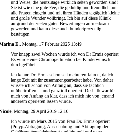
und Weise, die heutzutage wirklich selten geworden sind!
Sie ist wie eine gute Fee, die geduldig und freundlich auf
alle Fragen eingeht und mit ihren Händen tagtäglich kleine
und große Wunder vollbringt. Ich bin auf diese Klinik
aufgrund der vielen guten Bewertungen aufmerksam
geworden und kann diese auch hundertprozentig
bestätigen.
Marina E.
,
Montag, 17 Februar 2025 13:49
Vor knapp zwei Wochen wurde ich von Dr Ermis operiert.
Es wurde eine Chromopertubation bei Kinderwunsch
durchgeführt.
Ich kenne Dr. Ermis schon seit mehreren Jahren, da ich
lange Zeit mit ihr zusammengearbeitet habe. Von daher
wusste ich schon von Anfang an, dass sie fachlich
unübertroffen ist und ganz toll operiert! Deshalb war für
mich von Anfang an klar, dass ich mich nie von jemand
anderem operieren lassen würde.
Nicole
,
Montag, 29 April 2019 12:16
Ich wurde im März 2015 von Frau Dr. Ermis operiert
(Polyp-Abtragung, Ausschabung und Abtragung der
Gebährmutterschleimhaut) und bin voll und ganz