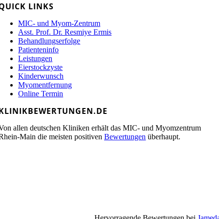
QUICK LINKS
MIC- und Myom-Zentrum
Asst. Prof. Dr. Resmiye Ermis
Behandlungserfolge
Patienteninfo
Leistungen
Eierstockzyste
Kinderwunsch
Myomentfernung
Online Termin
KLINIKBEWERTUNGEN.DE
Von allen deutschen Kliniken erhält das MIC- und Myomzentrum
Rhein-Main die meisten positiven
Bewertungen
überhaupt.
Hervorragende Bewertungen bei
Jamed