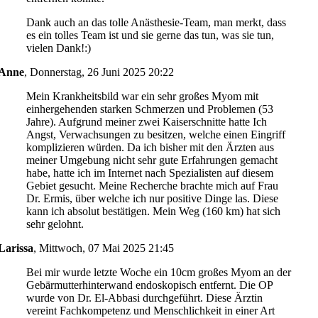
Dank auch an das tolle Anästhesie-Team, man merkt, dass
es ein tolles Team ist und sie gerne das tun, was sie tun,
vielen Dank!:)
Anne
,
Donnerstag, 26 Juni 2025 20:22
Mein Krankheitsbild war ein sehr großes Myom mit
einhergehenden starken Schmerzen und Problemen (53
Jahre). Aufgrund meiner zwei Kaiserschnitte hatte Ich
Angst, Verwachsungen zu besitzen, welche einen Eingriff
komplizieren würden. Da ich bisher mit den Ärzten aus
meiner Umgebung nicht sehr gute Erfahrungen gemacht
habe, hatte ich im Internet nach Spezialisten auf diesem
Gebiet gesucht. Meine Recherche brachte mich auf Frau
Dr. Ermis, über welche ich nur positive Dinge las. Diese
kann ich absolut bestätigen. Mein Weg (160 km) hat sich
sehr gelohnt.
Larissa
,
Mittwoch, 07 Mai 2025 21:45
Bei mir wurde letzte Woche ein 10cm großes Myom an der
Gebärmutterhinterwand endoskopisch entfernt. Die OP
wurde von Dr. El-Abbasi durchgeführt. Diese Ärztin
vereint Fachkompetenz und Menschlichkeit in einer Art