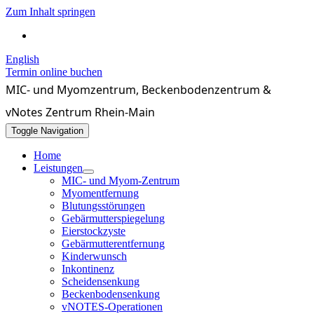
Zum Inhalt springen
069 / 4071550
English
Termin online buchen
MIC- und Myomzentrum, Beckenbodenzentrum &
vNotes Zentrum Rhein-Main
Toggle Navigation
Home
Leistungen
MIC- und Myom-Zentrum
Myomentfernung
Blutungsstörungen
Gebärmutterspiegelung
Eierstockzyste
Gebärmutterentfernung
Kinderwunsch
Inkontinenz
Scheidensenkung
Beckenbodensenkung
vNOTES-Operationen